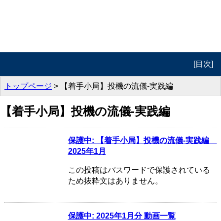
[目次]
トップ
トップページ
> 【着手小局】投機の流儀-実践編
プロフィール
【着手小局】投機の流儀-実践編
週報 投機の流儀
保護中: 【着手小局】投機の流儀-実践編
週報 動画版
2025年1月
実践編
この投稿はパスワードで保護されている
ため抜粋文はありません。
著書紹介
セミナー
保護中: 2025年1月分 動画一覧