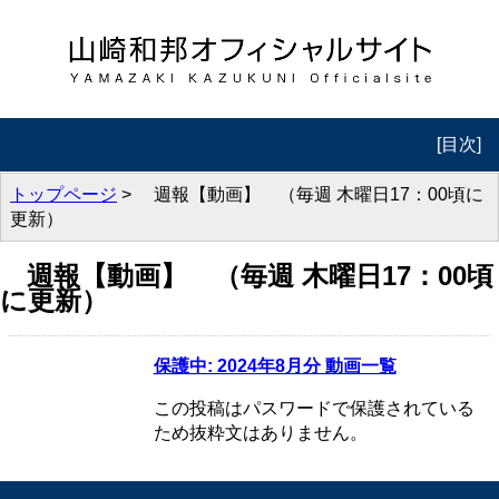
[目次]
トップ
トップページ
> 週報【動画】 （毎週 木曜日17：00頃に
更新）
プロフィール
週報【動画】 （毎週 木曜日17：00頃
週報 投機の流儀
に更新）
週報 動画版
保護中: 2024年8月分 動画一覧
実践編
この投稿はパスワードで保護されている
著書紹介
ため抜粋文はありません。
セミナー