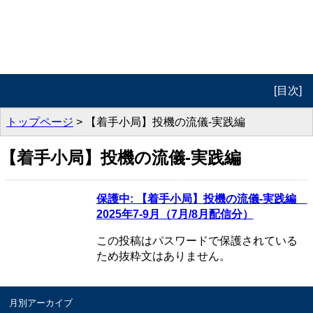
[目次]
トップ
トップページ
> 【着手小局】投機の流儀-実践編
プロフィール
【着手小局】投機の流儀-実践編
週報 投機の流儀
保護中: 【着手小局】投機の流儀-実践編
週報 動画版
2025年7-9月（7月/8月配信分）
実践編
この投稿はパスワードで保護されている
ため抜粋文はありません。
著書紹介
セミナー
月別アーカイブ