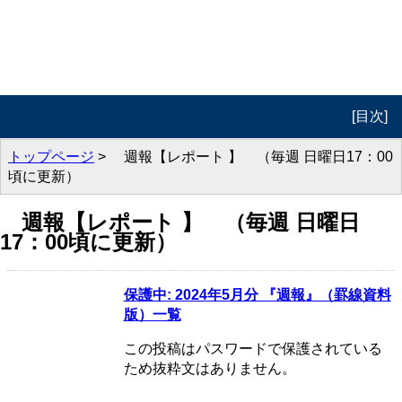
[目次]
トップ
トップページ
> 週報【レポート 】 （毎週 日曜日17：00
頃に更新）
プロフィール
週報【レポート 】 （毎週 日曜日
週報 投機の流儀
17：00頃に更新）
週報 動画版
保護中: 2024年5月分 『週報』（罫線資料
実践編
版）一覧
著書紹介
この投稿はパスワードで保護されている
ため抜粋文はありません。
セミナー